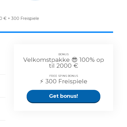
 € + 300 Freispiele
BONUS
Velkomstpakke 😎 100% op
til 2000 €
FREE SPINS BONUS
⚡️ 300 Freispiele
Get bonus!