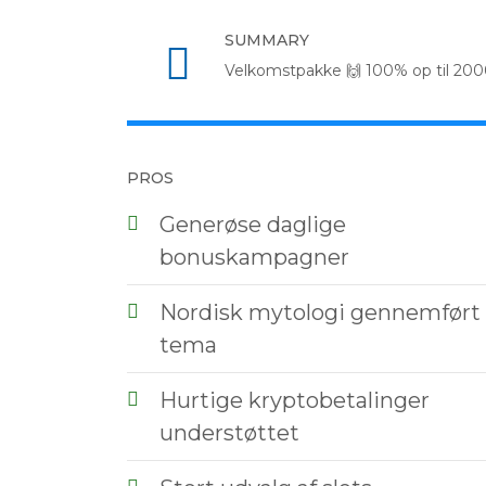
SUMMARY
Velkomstpakke 🙌 100% op til 2000
PROS
Generøse daglige
bonuskampagner
Nordisk mytologi gennemført
tema
Hurtige kryptobetalinger
understøttet