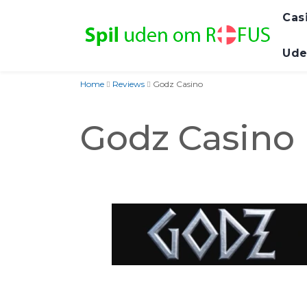
Cas
Ude
Home
Reviews
Godz Casino
Godz Casino