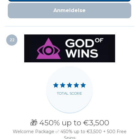
Anmeldelse
22
TOTAL SCORE
🎁 450% up to €3,500
Welcome Package ✅ 450% up to €3,500 + 500 Free
Spins