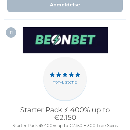
Anmeldelse
11
TOTAL SCORE
Starter Pack ⚡️ 400% up to
€2.150
Starter Pack 🎁 400% up to €2.150 + 300 Free Spins