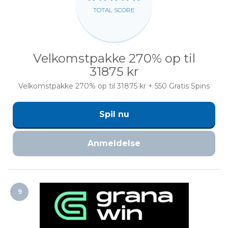
TOTAL SCORE
Velkomstpakke 270% op til
31875 kr
Velkomstpakke 270% op til 31875 kr + 550 Gratis Spins
Spil nu
Anmeldelse
9