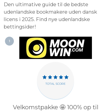
Den ultimative guide til de bedste
udenlandske bookmakere uden dansk
licens i 2025. Find nye udenlandske
bettingsider!
1
TOTAL SCORE
Velkomstpakke 🤩 100% op til