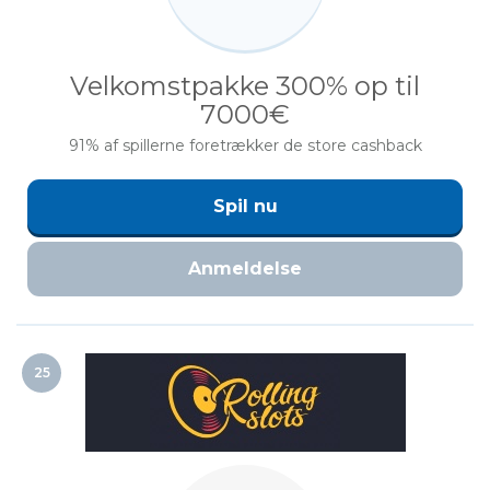
Velkomstpakke 300% op til
7000€
91% af spillerne foretrækker de store cashback
Spil nu
Anmeldelse
25