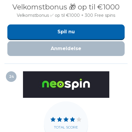
Velkomstbonus 🎁 op til €1000
Velkomstbonus ✅ op til €1000 + 300 Free spins
Spil nu
Anmeldelse
24
TOTAL SCORE