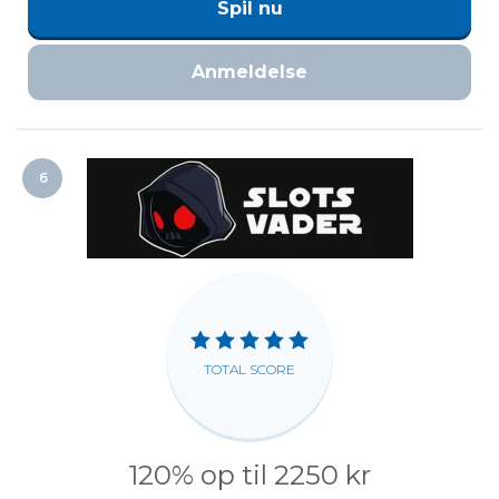
Spil nu
Anmeldelse
6
TOTAL SCORE
120% op til 2250 kr