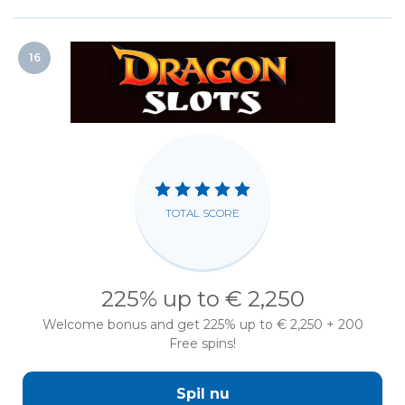
16
TOTAL SCORE
225% up to € 2,250
Welcome bonus and get 225% up to € 2,250 + 200
Free spins!
Spil nu