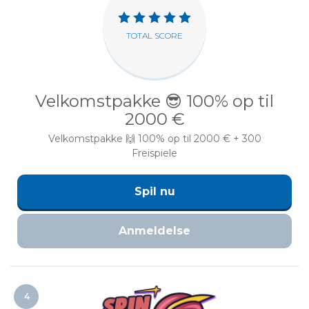
TOTAL SCORE
Velkomstpakke 😎 100% op til
2000 €
Velkomstpakke 🙌 100% op til 2000 € + 300
Freispiele
Spil nu
Anmeldelse
4