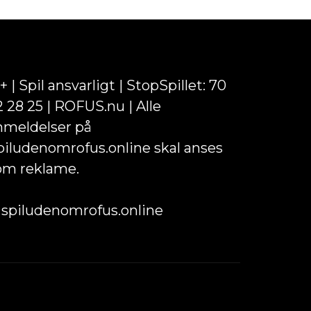
+ | Spil ansvarligt | StopSpillet: 70
2 28 25 | ROFUS.nu | Alle
nmeldelser på
piludenomrofus.online skal anses
om reklame.
 spiludenomrofus.online