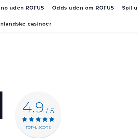
ino uden ROFUS
Odds uden om ROFUS
Spil 
nlandske casinoer
4.9
/ 5
TOTAL SCORE