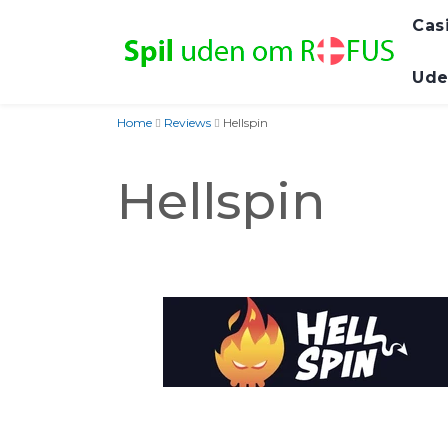
Cas
Ude
Home
Reviews
Hellspin
Hellspin