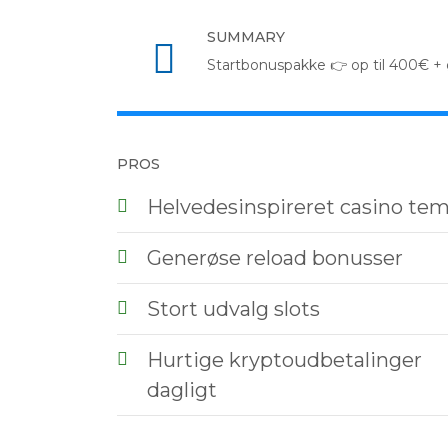
SUMMARY
Startbonuspakke 👉 op til 400€ + ø
PROS
Helvedesinspireret casino te
Generøse reload bonusser
Stort udvalg slots
Hurtige kryptoudbetalinger
dagligt