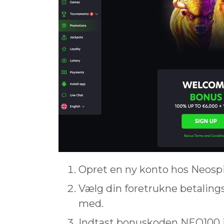
Opret en ny konto hos Neospi
Vælg din foretrukne betaling
med.
Indtast bonuskoden NEO100 i 