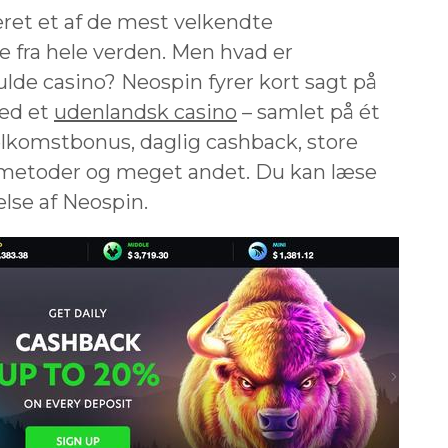
ret et af de mest velkendte
e fra hele verden. Men hvad er
de casino? Neospin fyrer kort sagt på
ved et
udenlandsk casino
– samlet på ét
elkomstbonus, daglig cashback, store
gsmetoder og meget andet. Du kan læse
lse af Neospin.