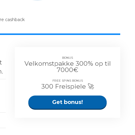
ore cashback
BONUS
t
Velkomstpakke 300% op til
7000€
.
FREE SPINS BONUS
300 Freispiele 🚀
Get bonus!