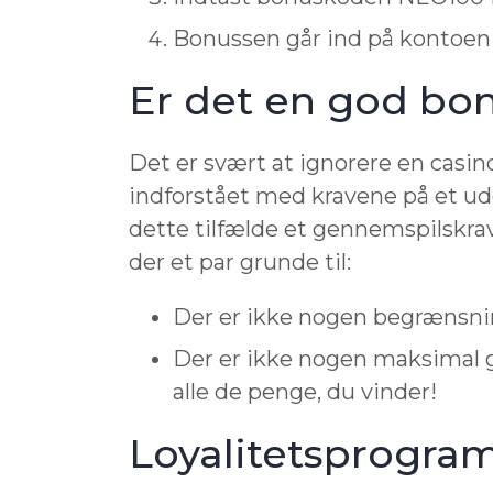
Bonussen går ind på kontoe
Er det en god bo
Det er svært at ignorere en casi
indforstået med kravene på et u
dette tilfælde et gennemspilskrav
der et par grunde til:
Der er ikke nogen begrænsning
Der er ikke nogen maksimal g
alle de penge, du vinder!
Loyalitetsprogra